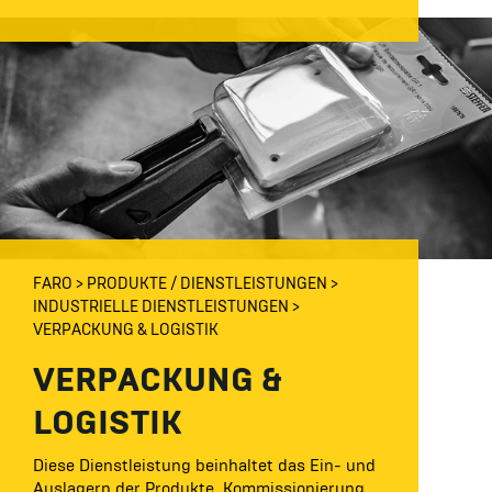
FARO
PRODUKTE / DIENSTLEISTUNGEN
INDUSTRIELLE DIENSTLEISTUNGEN
VERPACKUNG & LOGISTIK
VERPACKUNG &
LOGISTIK
Diese Dienstleistung beinhaltet das Ein- und
Auslagern der Produkte, Kommissionierung,