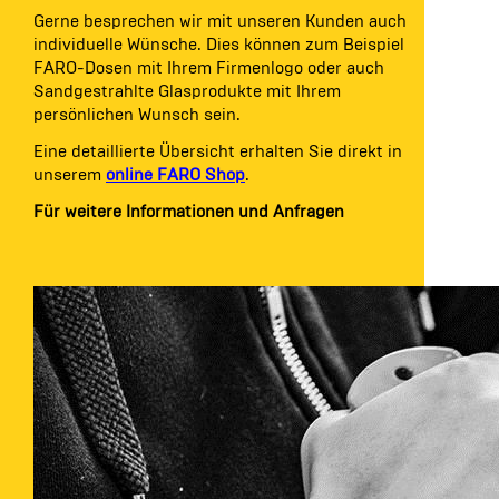
Gerne besprechen wir mit unseren Kunden auch
individuelle Wünsche. Dies können zum Beispiel
FARO-Dosen mit Ihrem Firmenlogo oder auch
Sandgestrahlte Glasprodukte mit Ihrem
persönlichen Wunsch sein.
Eine detaillierte Übersicht erhalten Sie direkt in
unserem
online FARO Shop
.
Für weitere Informationen und Anfragen